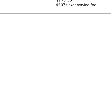
+$9.78 IVU
+$2.37 ticket service fee