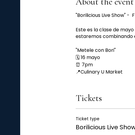
About the event
"Borilicious Live Show" - 
Este es la clase de mayo
estaremos combinando en
"Metele con Bori"
🗓 16 mayo
⏰ 7pm
📍Culinary U Market
Parking Fee $10.00
Tickets
Ticket type
Borilicious Live Sho