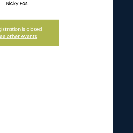
istration is closed
ee other events