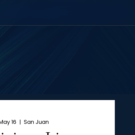
May 16
  |  
San Juan