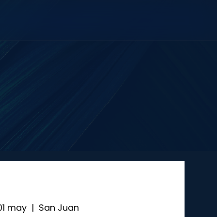
01 may
  |  
San Juan