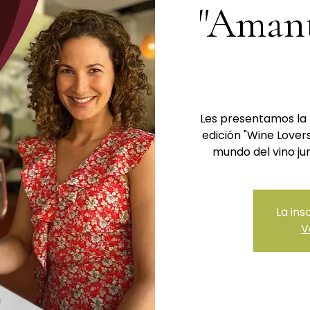
"Amant
Les presentamos la 
edición "Wine Lover
La ins
V