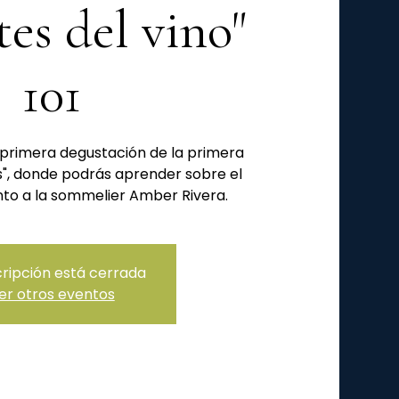
es del vino"
101
primera degustación de la primera
s", donde podrás aprender sobre el
cripción está cerrada
er otros eventos