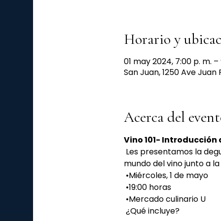
Horario y ubica
01 may 2024, 7:00 p. m. – 
San Juan, 1250 Ave Juan 
Acerca del event
Vino 101- Introducción
 Les presentamos la degustación de la primera edición "Wine Lovers", donde podrás aprender sobre el 
mundo del vino junto a l
 •Miércoles, 1 de mayo
 •19:00 horas
 •Mercado culinario U
 ¿Qué incluye?