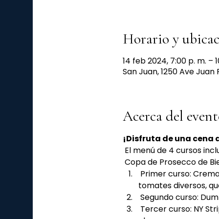
Horario y ubica
14 feb 2024, 7:00 p. m. – 1
San Juan, 1250 Ave Juan 
Acerca del event
¡Disfruta de una cena d
 El menú de 4 cursos incl
 Copa de Prosecco de Bi
 Primer curso: Crema de habichuelas blancas o Ensalada Verde con almendras caramelizadas, 
tomates diversos, qu
 Segundo curso: Dump
 Tercer curso: NY Strips Loin sobre risotto de parmesano o Filete de dorado en salsa de vino blanco y 