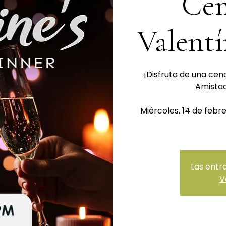
Cen
Valentí
¡Disfruta de una cena
Amistad
Miércoles, 14 de febre
Las entr
V