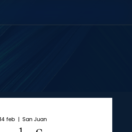
14 feb
  |  
San Juan