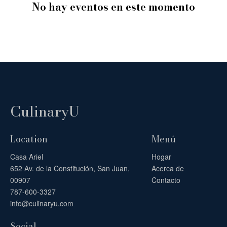
No hay eventos en este momento
Tarifa de estacionamiento: $10.00.
CulinaryU
Location
Menú
Casa Ariel
Hogar
652 Av. de la Constitución, San Juan,
Acerca de
00907
Contacto
787-600-3327
info@culinaryu.com
Social