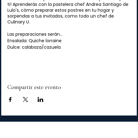
ti! Aprenderás con la pastelera chef Andrea Santiago de
Lulo's, cómo preparar estos postres en tu hogar y
sorpendas a tus invitados, como todo un chef de
Culinary U.
Las preparaciones serán...
Ensalada: Quiche lorraine
Dulce: calabaza/cazuela
Esta clase interactiva incluye:
- Desgustación de los platos.
- Degustación de vinos
- Receta del chef para que las practicas en tu hogar.
Compartir este evento
Clase de cocina U:
🗓 Sábado, 8 de junio
⏰️ 15:00 horas
📍Av. Juan Ponce de León 1250, Suite102
Contamos con estacionamiento.