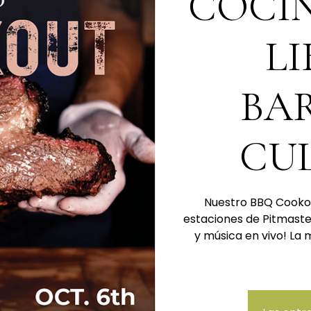
COCIN
LI
BA
CU
Nuestro BBQ Cookou
estaciones de Pitmaster
y música en vivo! La