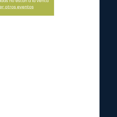
adas no están a la venta
er otros eventos