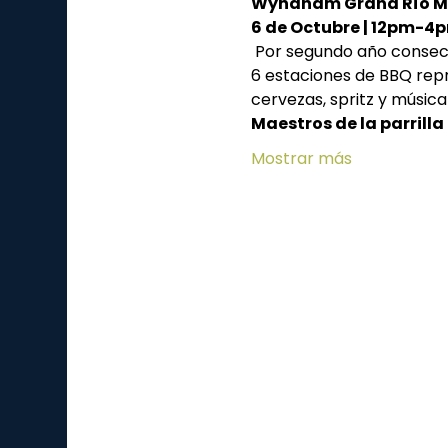
Wyndham Grand Río M
6 de Octubre | 12pm-4
 Por segundo año consecutivo Culinary U presenta su BBQ Cookout.  Esta experiencia de barbacoa tendrá 
6 estaciones de BBQ repr
cervezas, spritz y música 
Maestros de la parrilla
Mostrar más